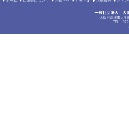
ホーム
仁泉会について
お知らせ
行事予定
活動報告
お問い
大阪府高槻市大学町
TEL：072