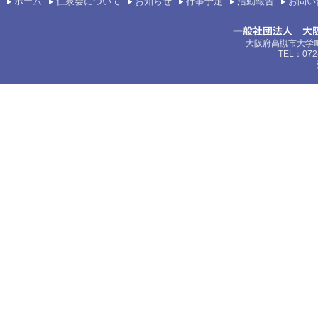
ホーム
仁泉会について
お知らせ
行事予定
活動報告
お問い
大阪府高槻市大学町
TEL：072