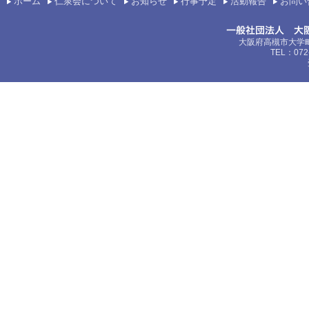
ホーム
仁泉会について
お知らせ
行事予定
活動報告
お問い
大阪府高槻市大学町
TEL：072