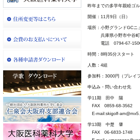
昨年までの多学年親睦ゴル
開催：11月9日（日）
場所：小野グランドGCニ
兵庫県小野市中谷町1
電話 0794-67-150
時間：8時35分スタート
人数：4組
参加料：3000円（プレイ
申込み・問い合わせ先
学11期 田中 陽
FAX 0859-68-3562
E-mail:skigolf-am@mx5.ti
学13期 中楚 肇
FAX 06-6833-1748