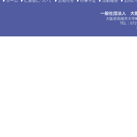
ホーム
仁泉会について
お知らせ
行事予定
活動報告
お問い
大阪府高槻市大学町
TEL：072