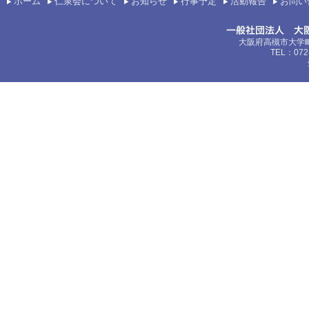
ホーム
仁泉会について
お知らせ
行事予定
活動報告
お問い
大阪府高槻市大学町
TEL：072