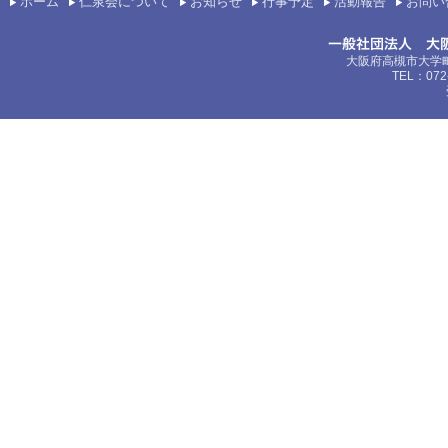
ホーム
仁泉会について
お知らせ
行事予定
活動報告
お問い
大阪府高槻市大学町
TEL：072